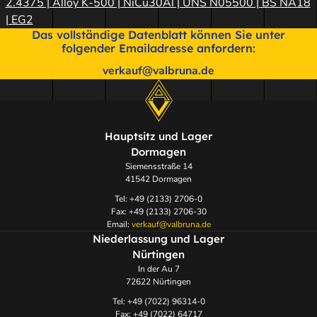
2.4375 | Alloy K-500 | NiCu30Al | UNS N05500 | BS NA18
| EG2
Das vollständige Datenblatt können Sie unter
folgender Emailadresse anfordern:
verkauf@valbruna.de
Hauptsitz und Lager
Dormagen
Siemensstraße 14
41542 Dormagen
Tel: +49 (2133) 2706-0
Fax: +49 (2133) 2706-30
Email:
verkauf@valbruna.de
Niederlassung und Lager
Nürtingen
In der Au 7
72622 Nürtingen
Tel: +49 (7022) 96314-0
Fax: +49 (7022) 64717