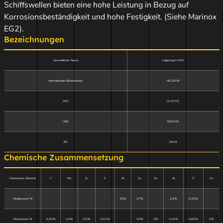
Schiffswellen bieten eine hohe Leistung in Bezug auf
Korrosionsbeständigkeit und hohe Festigkeit. (Siehe Marinox
EG2).
Bezeichnungen
Gewerblicher Name
Legierung K-500
Internationale Bezeichnung
NiCu30Al
W.N.
(2.4375)
UNS
N05500
BS
NA18
Chemische Zusammensetzung
Chemisches Element
C
Mn
Si
S
Ni
Cu
Fe
Al
Ti
Co
Mindestwert %
-
-
-
-
63%
27%
-
2,3%
0,35%
-
Höchstwert %
0,25%
1,5%
0,5%
0,01%
-
33%
2%
3,15%
0,85%
2%